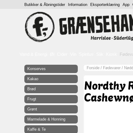
Butikker & Åbningstider
Information
Eksporterklæring
App
Vand & Energi
Øl
Cider
Vin
Spiritus
Slik
Kiosk
Fødev
Forside
/
Fødevarer
/
Nødde
Konserves
Kakao
Nordthy R
Brød
Cashewnø
Frugt
Grønt
Marmelade & Honning
Kaffe & Te