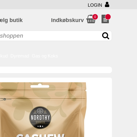
LOGIN
0
ælg butik
Indkøbskurv
skud
Dyremad
Gas og Koks