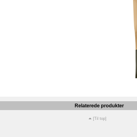
Relaterede produkter
[Til top]