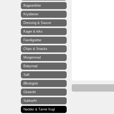
Bageartikler
Krydderier
Dressing & Saucer
Kager & kiks
Færdigretter
Chips & Snacks
Morgenmad
Babymad
Saft
Økologisk
Glutenfri
Sukkerfri
Nødder & Tørret frugt