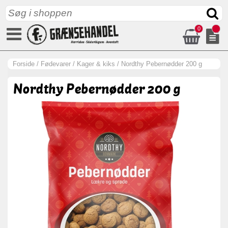
0
Forside
/
Fødevarer
/
Kager & kiks
/
Nordthy Pebernødder 200 g
Nordthy Pebernødder 200 g