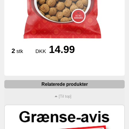
14.99
2
stk
DKK
Relaterede produkter
[Til top]