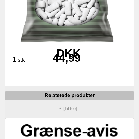
DKK
44,99
1
stk
Relaterede produkter
[Til top]