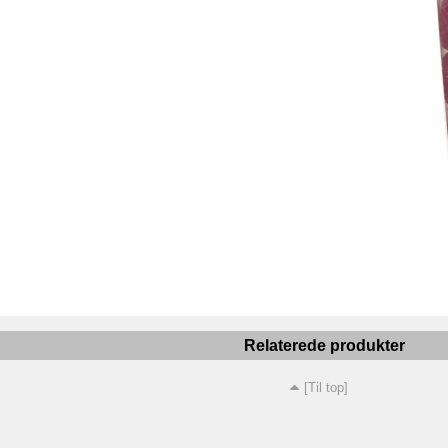
Relaterede produkter
[Til top]