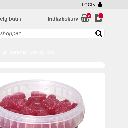
LOGIN
0
ælg butik
Indkøbskurv
skud
Dyremad
Gas og Koks