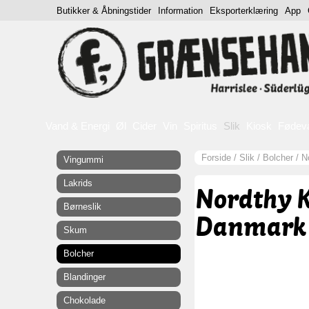
Butikker & Åbningstider
Information
Eksporterklæring
App
Vand & Energi
Øl
Cider
Vin
Spiritus
Slik
Kiosk
Fødev
Forside
/
Slik
/
Bolcher
/
N
Vingummi
Lakrids
Nordthy 
Børneslik
Danmark 
Skum
Bolcher
Blandinger
Chokolade