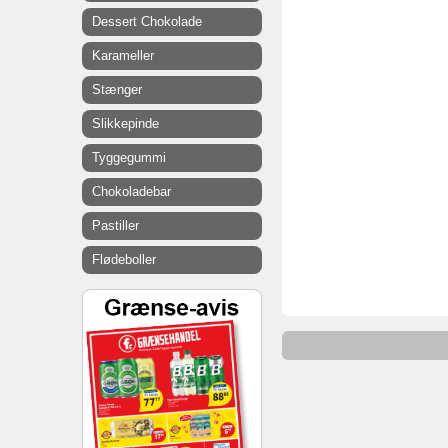
Dessert Chokolade
Karameller
Stænger
Slikkepinde
Tyggegummi
Chokoladebar
Pastiller
Flødeboller