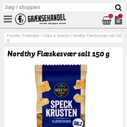
0
Forside
/
Fødevarer
/
Chips & Snacks
/
Nordthy Flæskesvær salt 150
g
Nordthy Flæskesvær salt 150 g