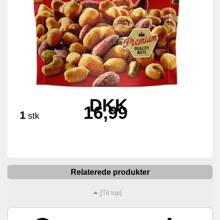
DKK
16,99
1
stk
Relaterede produkter
[Til top]