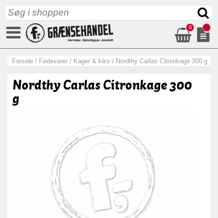
0
Forside
/
Fødevarer
/
Kager & kiks
/
Nordthy Carlas Citronkage 300 g
Nordthy Carlas Citronkage 300
g