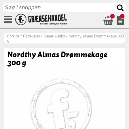
0
Forside
/
Fødevarer
/
Kager & kiks
/
Nordthy Almas Drømmekage 300
g
Nordthy Almas Drømmekage
300 g