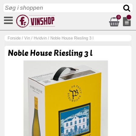
0
Forside
/
Vin
/
Hvidvin
/
Noble House Riesling 3 l
Noble House Riesling 3 l