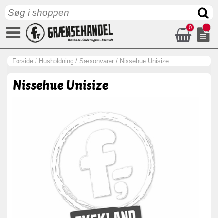
0
Forside
/
Husholdning
/
Sæsonvarer
/
Nissehue Unisize
Nissehue Unisize