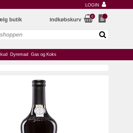
LOGIN
0
ælg butik
Indkøbskurv
skud
Dyremad
Gas og Koks