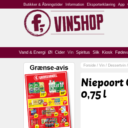
Butikker & Åbningstider
Information
Eksporterklæring
App
Vand & Energi
Øl
Cider
Vin
Spiritus
Slik
Kiosk
Fødev
Forside
/
Vin
/
Dessertvin
Niepoort 
0,75 l