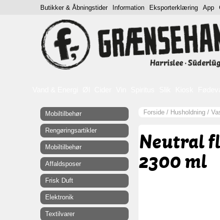
Butikker & Åbningstider
Information
Eksporterklæring
App
Vand & Energi
Øl
Cider
Vin
Spiritus
Slik
Kiosk
Fødev
Forside
/
Husholdning
/
Va
Mobiltilbehør
Rengøringsartikler
Neutral f
Mobiltilbehør
2300 ml
Affaldsposer
Frisk Duft
Elektronik
Textilvarer