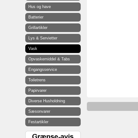
Hus og have
Batterier
Grillartikler
Lys & Servietter
Vask
Opvaskemiddel & Tabs
Engangsservice
Toiletrens
Papirvarer
Diverse Husholdning
Sæsonvarer
Festartikler