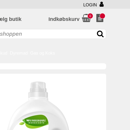
LOGIN
0
ælg butik
Indkøbskurv
skud
Dyremad
Gas og Koks