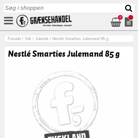
0
Forside
/
Slik
/
Juleslik
/
Nestlé Smarties Julemand 85 g
Nestlé Smarties Julemand 85 g