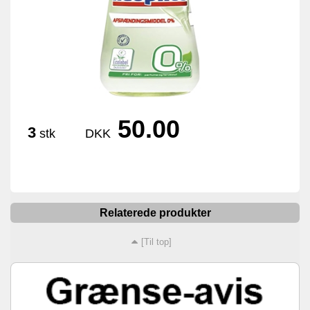
50.00
3
stk
DKK
Relaterede produkter
[Til top]