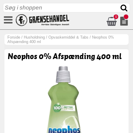
0
Forside
/
Husholdning
/
Opvaskemiddel & Tabs
/
Neophos 0%
Afspænding 400 ml
Neophos 0% Afspænding 400 ml