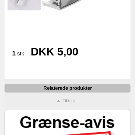
DKK 5,00
1
stk
Relaterede produkter
[Til top]