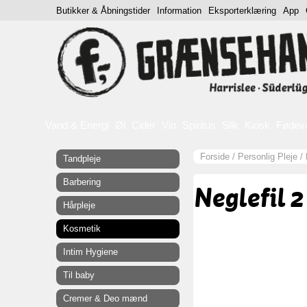
Butikker & Åbningstider
Information
Eksporterklæring
App
Vand & Energi
Øl
Cider
Vin
Spiritus
Slik
Kiosk
Fødev
Forside
/
Personlig Pleje
/
Tandpleje
Barbering
Neglefil 2
Hårpleje
Kosmetik
Intim Hygiene
Til baby
Cremer & Deo mænd