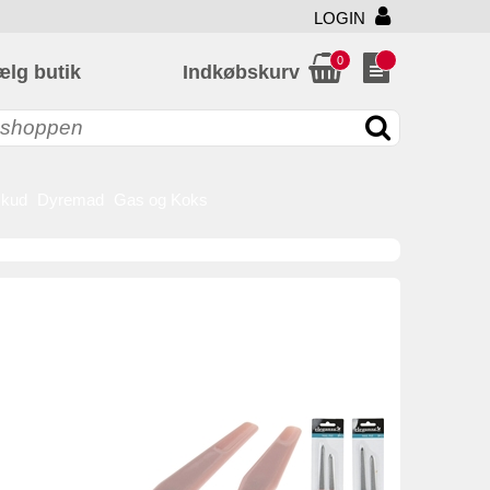
LOGIN
0
ælg butik
Indkøbskurv
skud
Dyremad
Gas og Koks