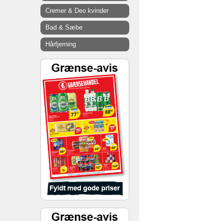
Cremer & Deo kvinder
Bad & Sæbe
Hårfjerning