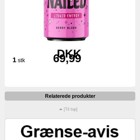
DKK
69,99
1
stk
Relaterede produkter
[Til top]