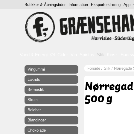
Butikker & Åbningstider
Information
Eksporterklæring
App
Vand & Energi
Øl
Cider
Vin
Spiritus
Slik
Kiosk
Fødev
Forside
/
Slik
/
Nørregade 
Vingummi
Lakrids
Nørregad
Børneslik
500 g
Skum
Bolcher
Blandinger
Chokolade