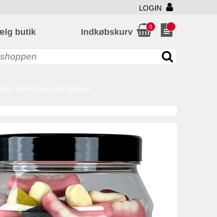
LOGIN
0
ælg butik
Indkøbskurv
skud
Dyremad
Gas og Koks