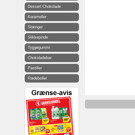
Dessert Chokolade
Karameller
Stænger
Slikkepinde
Tyggegummi
Chokoladebar
Pastiller
Flødeboller