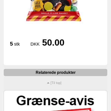
50.00
5
stk
DKK
Relaterede produkter
[Til top]