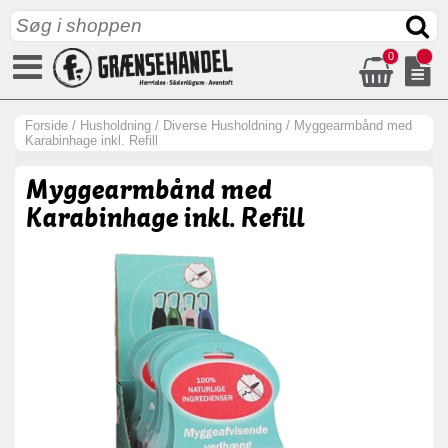
0
Forside
/
Husholdning
/
Diverse Husholdning
/
Myggearmbånd med
Karabinhage inkl. Refill
Myggearmbånd med
Karabinhage inkl. Refill