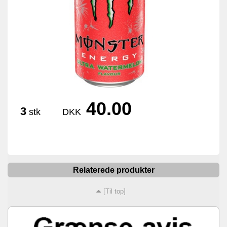
40.00
3
stk
DKK
Relaterede produkter
[Til top]