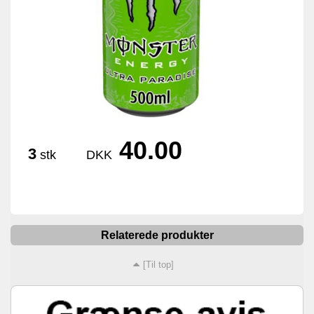
40.00
3
stk
DKK
Relaterede produkter
[Til top]