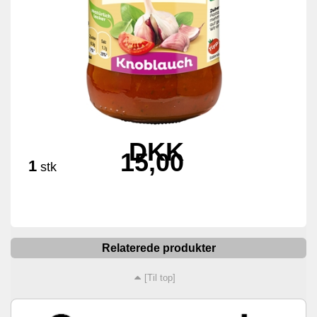
DKK
15,00
1
stk
Relaterede produkter
[Til top]