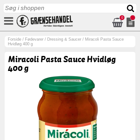
0
Forside
/
Fødevarer
/
Dressing & Saucer
/
Miracoli Pasta Sauce
Hvidløg 400 g
Miracoli Pasta Sauce Hvidløg
400 g