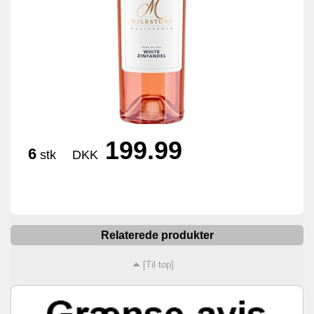
199.99
6
stk
DKK
Relaterede produkter
[Til top]