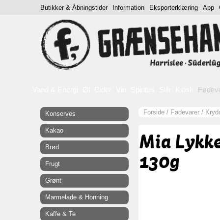
Butikker & Åbningstider
Information
Eksporterklæring
App
Vand & Energi
Øl
Cider
Vin
Spiritus
Slik
Kiosk
Fødev
Forside
/
Fødevarer
/
Krydd
Konserves
Kakao
Mia Lykke
Brød
130g
Frugt
Grønt
Marmelade & Honning
Kaffe & Te