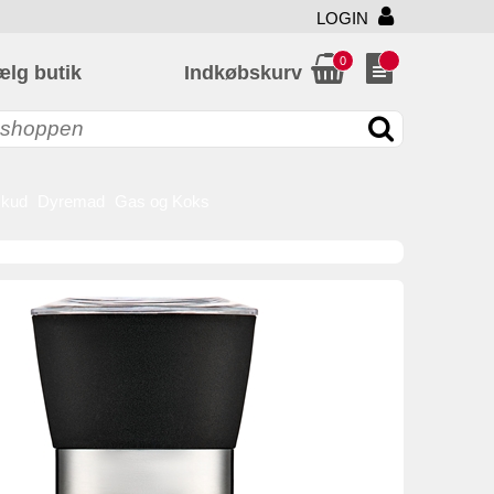
LOGIN
0
ælg butik
Indkøbskurv
skud
Dyremad
Gas og Koks