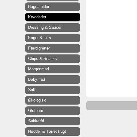
Bageartikler
Krydderier
Dressing & Saucer
Kager & kiks
Færdigretter
Chips & Snacks
Morgenmad
Babymad
Saft
Økologisk
Glutenfri
Sukkerfri
Nødder & Tørret frugt