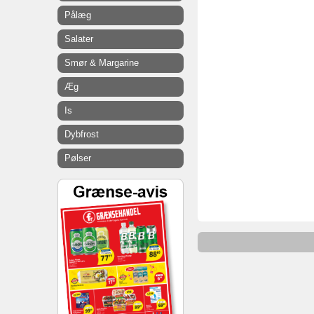
Pålæg
Salater
Smør & Margarine
Æg
Is
Dybfrost
Pølser