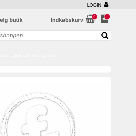
LOGIN
0
ælg butik
Indkøbskurv
skud
Dyremad
Gas og Koks