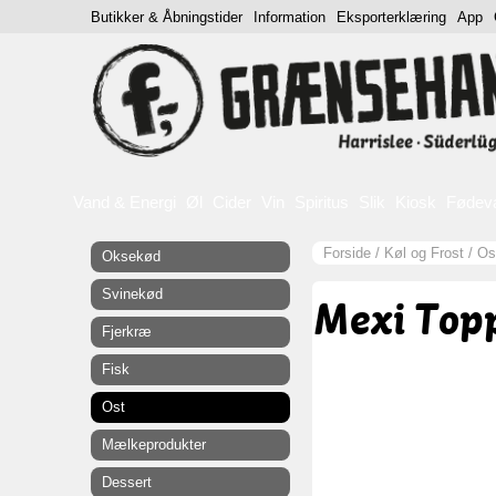
Butikker & Åbningstider
Information
Eksporterklæring
App
Vand & Energi
Øl
Cider
Vin
Spiritus
Slik
Kiosk
Fødev
Forside
/
Køl og Frost
/
Os
Oksekød
Svinekød
Mexi Topp
Fjerkræ
Fisk
Ost
Mælkeprodukter
Dessert