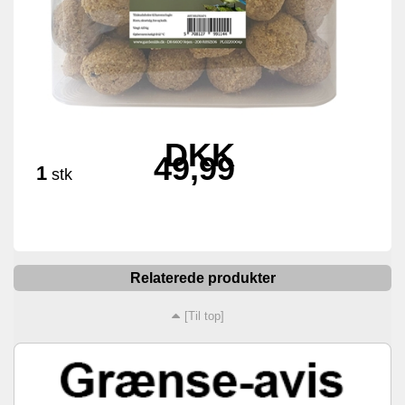
DKK
49,99
1
stk
Relaterede produkter
[Til top]