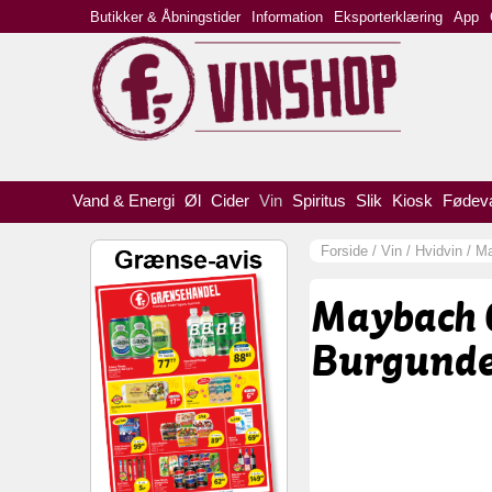
Butikker & Åbningstider
Information
Eksporterklæring
App
Vand & Energi
Øl
Cider
Vin
Spiritus
Slik
Kiosk
Fødev
Forside
/
Vin
/
Hvidvin
/
Ma
Maybach 
Burgunder