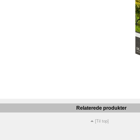
Relaterede produkter
[Til top]