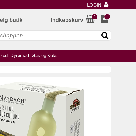
LOGIN
0
ælg butik
Indkøbskurv
skud
Dyremad
Gas og Koks