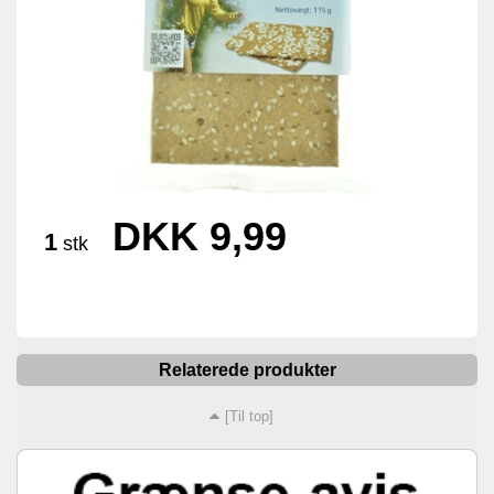
DKK 9,99
1
stk
Relaterede produkter
[Til top]