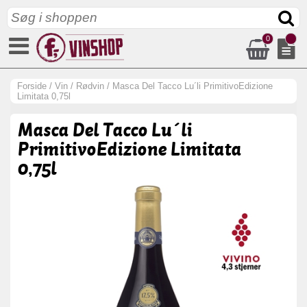
0
Forside
/
Vin
/
Rødvin
/
Masca Del Tacco Lu´li PrimitivoEdizione
Limitata 0,75l
Masca Del Tacco Lu´li
PrimitivoEdizione Limitata
0,75l