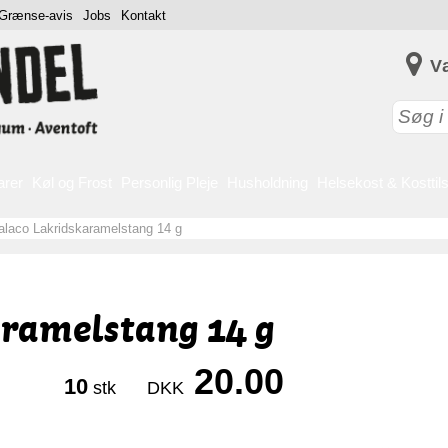
Grænse-avis
Jobs
Kontakt
V
arer
Køl og Frost
Personlig Pleje
Husholdning
Helsekost & Kosttil
laco Lakridskaramelstang 14 g
ramelstang 14 g
20.00
10
stk
DKK