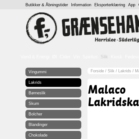
Butikker & Åbningstider
Information
Eksporterklæring
App
Vand & Energi
Øl
Cider
Vin
Spiritus
Slik
Kiosk
Fødev
Forside
/
Slik
/
Lakrids
/
Ma
Vingummi
Lakrids
Malaco
Børneslik
Lakridska
Skum
Bolcher
Blandinger
Chokolade