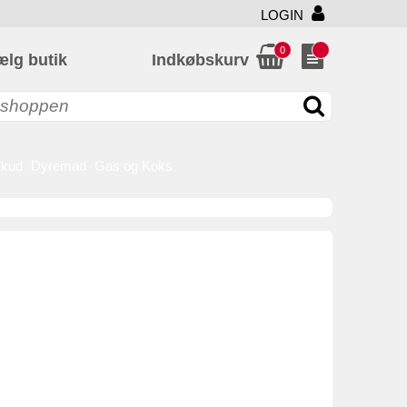
LOGIN
0
ælg butik
Indkøbskurv
skud
Dyremad
Gas og Koks