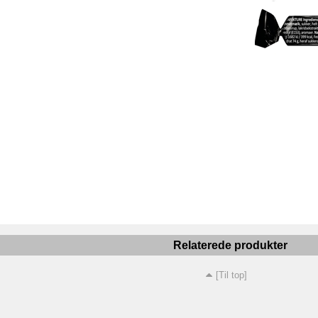
Relaterede produkter
[Til top]