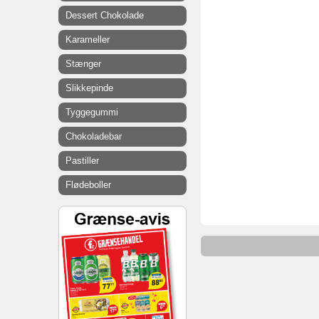
Dessert Chokolade
Karameller
Stænger
Slikkepinde
Tyggegummi
Chokoladebar
Pastiller
Flødeboller