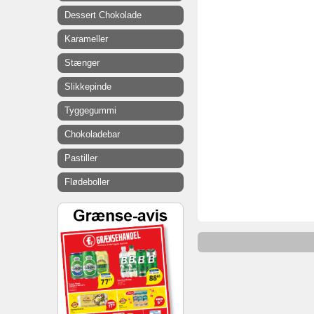
Dessert Chokolade
Karameller
Stænger
Slikkepinde
Tyggegummi
Chokoladebar
Pastiller
Flødeboller