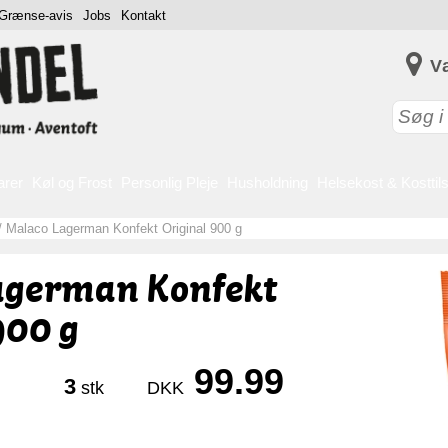
Grænse-avis
Jobs
Kontakt
V
arer
Køl og Frost
Personlig Pleje
Husholdning
Helsekost & Kosttil
/
Malaco Lagerman Konfekt Original 900 g
agerman Konfekt
900 g
99.99
3
stk
DKK