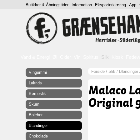
Butikker & Åbningstider
Information
Eksporterklæring
App
Vand & Energi
Øl
Cider
Vin
Spiritus
Slik
Kiosk
Fødev
Forside
/
Slik
/
Blandinger
Vingummi
Lakrids
Malaco L
Børneslik
Original 
Skum
Bolcher
Blandinger
Chokolade