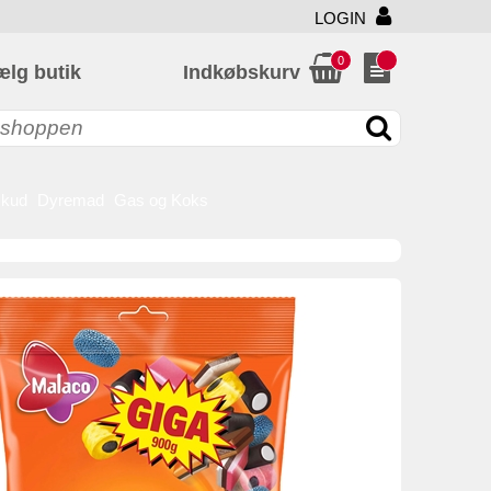
LOGIN
0
ælg butik
Indkøbskurv
skud
Dyremad
Gas og Koks