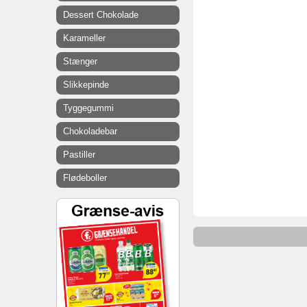
Dessert Chokolade
Karameller
Stænger
Slikkepinde
Tyggegummi
Chokoladebar
Pastiller
Flødeboller