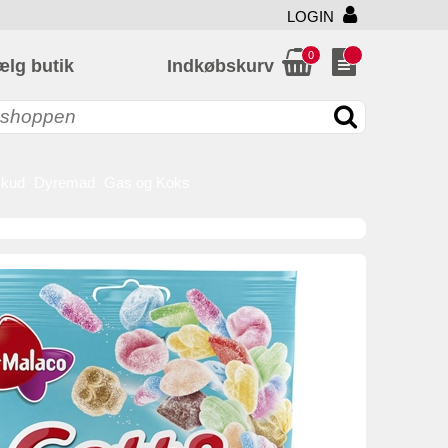
LOGIN
0
ælg butik
Indkøbskurv
skud
Dyremad
Gas og Koks