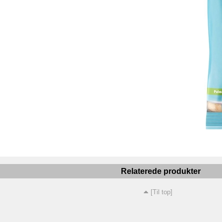
Relaterede produkter
[Til top]