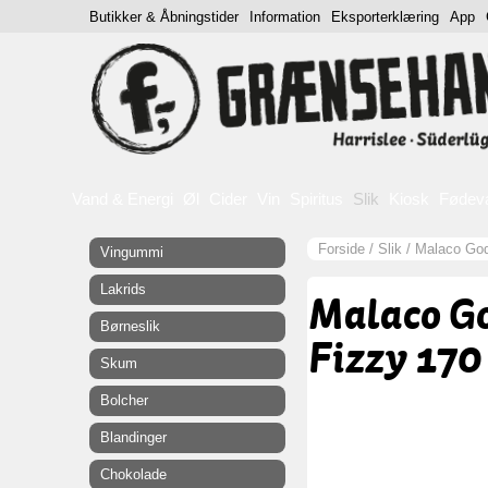
Butikker & Åbningstider
Information
Eksporterklæring
App
Vand & Energi
Øl
Cider
Vin
Spiritus
Slik
Kiosk
Fødev
Forside
/
Slik
/
Malaco God
Vingummi
Lakrids
Malaco G
Børneslik
Fizzy 170
Skum
Bolcher
Blandinger
Chokolade