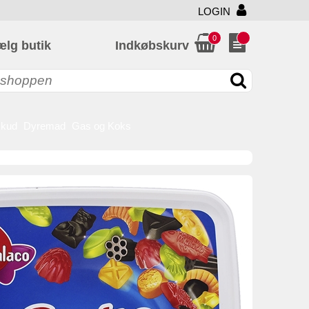
LOGIN
0
ælg butik
Indkøbskurv
skud
Dyremad
Gas og Koks