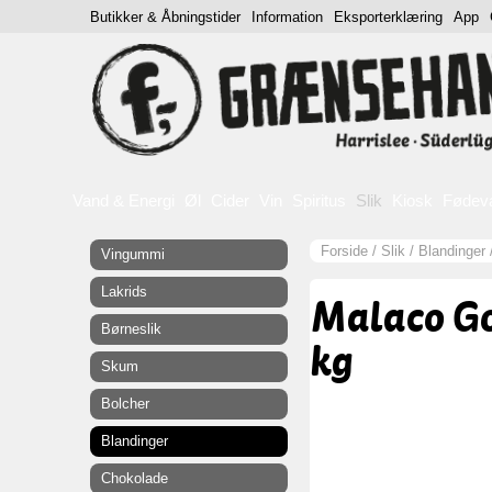
Butikker & Åbningstider
Information
Eksporterklæring
App
Vand & Energi
Øl
Cider
Vin
Spiritus
Slik
Kiosk
Fødev
Forside
/
Slik
/
Blandinger
Vingummi
Lakrids
Malaco Go
Børneslik
kg
Skum
Bolcher
Blandinger
Chokolade