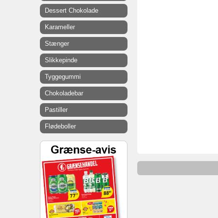
Dessert Chokolade
Karameller
Stænger
Slikkepinde
Tyggegummi
Chokoladebar
Pastiller
Flødeboller