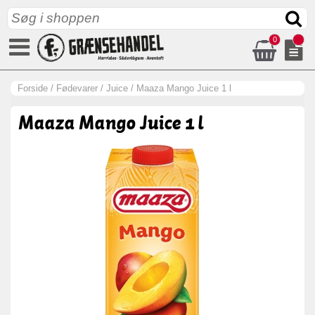
0
Forside
/
Fødevarer
/
Juice
/
Maaza Mango Juice 1 l
Maaza Mango Juice 1 l