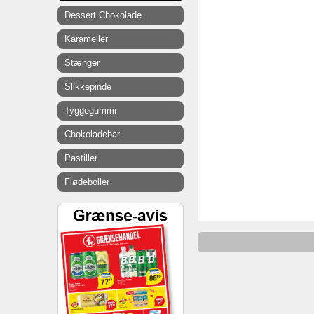
Dessert Chokolade
Karameller
Stænger
Slikkepinde
Tyggegummi
Chokoladebar
Pastiller
Flødeboller