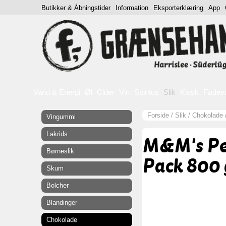
Butikker & Åbningstider
Information
Eksporterklæring
App
Vand & Energi
Øl
Cider
Vin
Spiritus
Slik
Kiosk
Fødev
Forside
/
Slik
/
Chokolade
Vingummi
Lakrids
M&M's Pe
Børneslik
Pack 800 
Skum
Bolcher
Blandinger
Chokolade