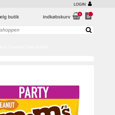
LOGIN
0
ælg butik
Indkøbskurv
skud
Dyremad
Gas og Koks