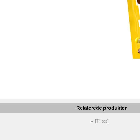
Relaterede produkter
[Til top]