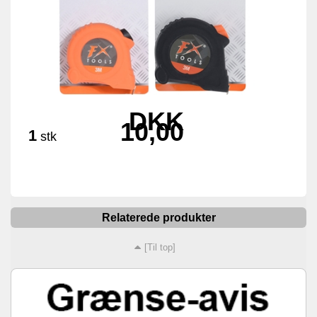
DKK
10,00
1
stk
Relaterede produkter
[Til top]