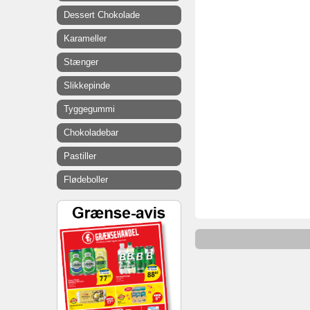
Dessert Chokolade
Karameller
Stænger
Slikkepinde
Tyggegummi
Chokoladebar
Pastiller
Flødeboller