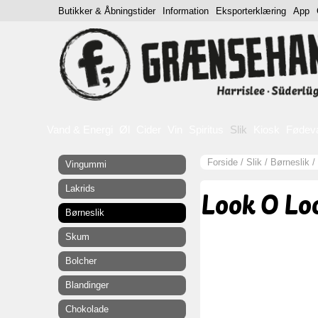
Butikker & Åbningstider
Information
Eksporterklæring
App
Vand & Energi
Øl
Cider
Vin
Spiritus
Slik
Kiosk
Fødev
Forside
/
Slik
/
Børneslik
/
Vingummi
Lakrids
Look O Lo
Børneslik
Skum
Bolcher
Blandinger
Chokolade