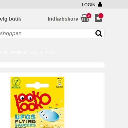
LOGIN
0
ælg butik
Indkøbskurv
skud
Dyremad
Gas og Koks