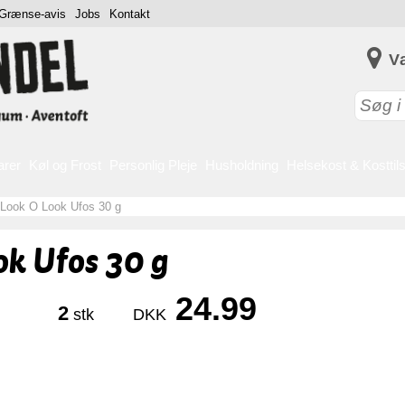
Grænse-avis
Jobs
Kontakt
V
arer
Køl og Frost
Personlig Pleje
Husholdning
Helsekost & Kosttil
Look O Look Ufos 30 g
ok Ufos 30 g
24.99
2
stk
DKK