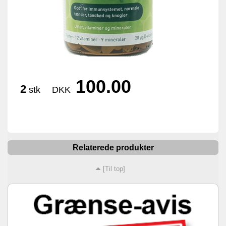
100.00
2
stk
DKK
Relaterede produkter
[Til top]