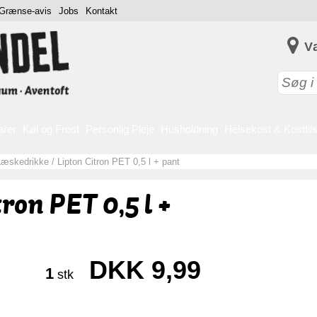
Grænse-avis
Jobs
Kontakt
V
arer
Køl og Frost
Personlig Pleje
Husholdning
Helsekost & Kosttil
Læskedrikke
/
Lipton Citron PET 0,5 l + pant
ron PET 0,5 l +
DKK 9,99
1
stk