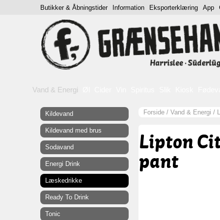
Butikker & Åbningstider
Information
Eksporterklæring
App
Vand & Energi
Øl
Cider
Vin
Spiritus
Slik
Kiosk
Fødev
Forside
/
Vand & Energi
/
Kildevand
Kildevand med brus
Lipton Cit
Sodavand
pant
Energi Drink
Læskedrikke
Ready To Drink
Tonic