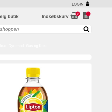
LOGIN
0
ælg butik
Indkøbskurv
skud
Dyremad
Gas og Koks