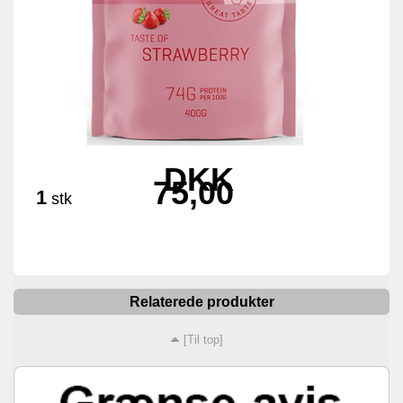
DKK
75,00
1
stk
Relaterede produkter
[Til top]