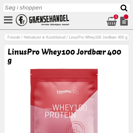
0
Forside
/
Helsekost & Kosttilskud
/
LinusPro Whey100 Jordbær 400 g
LinusPro Whey100 Jordbær 400
g