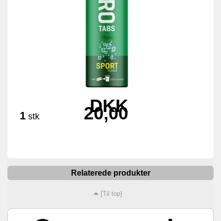
DKK
20,00
1
stk
Relaterede produkter
[Til top]