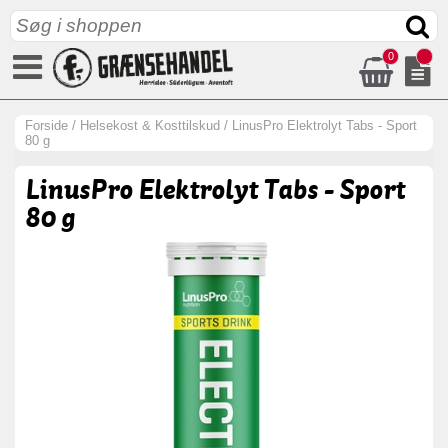
0
Forside
/
Helsekost & Kosttilskud
/
LinusPro Elektrolyt Tabs - Sport
80 g
LinusPro Elektrolyt Tabs - Sport
80 g