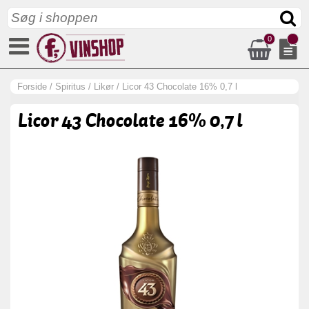
0
Forside
/
Spiritus
/
Likør
/
Licor 43 Chocolate 16% 0,7 l
Licor 43 Chocolate 16% 0,7 l