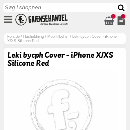
0
Forside
/
Husholdning
/
Mobiltilbehør
/
Leki bycph Cover - iPhone
X/XS Silicone Red
Leki bycph Cover - iPhone X/XS
Silicone Red