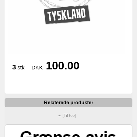
100.00
3
stk
DKK
Relaterede produkter
[Til top]