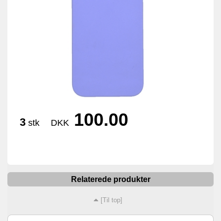
100.00
3
stk
DKK
Relaterede produkter
[Til top]