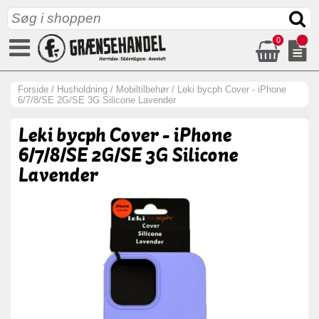
0
Forside
/
Husholdning
/
Mobiltilbehør
/
Leki bycph Cover - iPhone
6/7/8/SE 2G/SE 3G Silicone Lavender
Leki bycph Cover - iPhone
6/7/8/SE 2G/SE 3G Silicone
Lavender