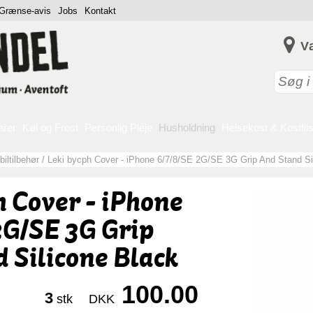
Grænse-avis
Jobs
Kontakt
V
arer
Køl og Frost
Personlig Pleje
Husholdning
Helsekost & Kosttil
iltilbehør
/
Leki bycph Cover - iPhone 6/7/8/SE 2G/SE 3G Grip And Stand Si
h Cover - iPhone
2G/SE 3G Grip
 Silicone Black
100.00
3
stk
DKK