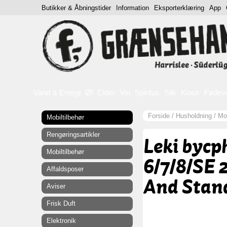
Butikker & Åbningstider
Information
Eksporterklæring
App
Vand & Energi
Øl
Cider
Vin
Spiritus
Slik
Kiosk
Fødev
Forside
/
Husholdning
/
Mob
Mobiltilbehør
Rengøringsartikler
Leki bycp
Mobiltilbehør
6/7/8/SE 
Affaldsposer
And Stand
Aviser
Frisk Duft
Elektronik