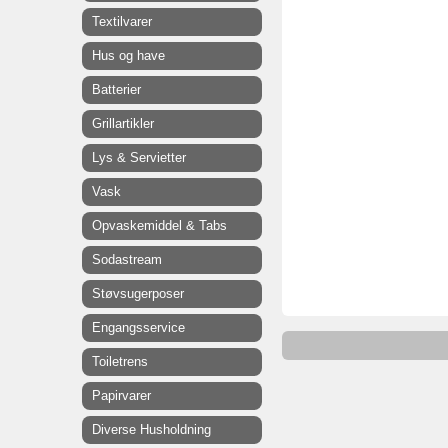
Textilvarer
Hus og have
Batterier
Grillartikler
Lys & Servietter
Vask
Opvaskemiddel & Tabs
Sodastream
Støvsugerposer
Engangsservice
Toiletrens
Papirvarer
Diverse Husholdning