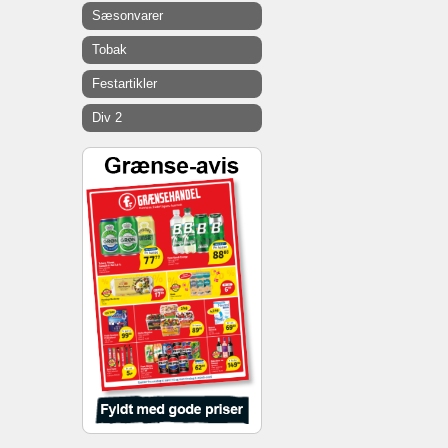
Sæsonvarer
Tobak
Festartikler
Div 2