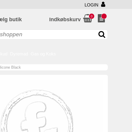
LOGIN
0
ælg butik
Indkøbskurv
skud
Dyremad
Gas og Koks
licone Black