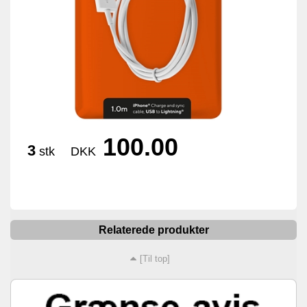
100.00
3
stk
DKK
Relaterede produkter
[Til top]