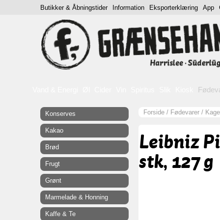
Butikker & Åbningstider
Information
Eksporterklæring
App
Vand & Energi
Øl
Cider
Vin
Spiritus
Slik
Kiosk
Fødev
Forside
/
Fødevarer
/
Kage
Konserves
Kakao
Leibniz P
Brød
stk, 127 g
Frugt
Grønt
Marmelade & Honning
Kaffe & Te