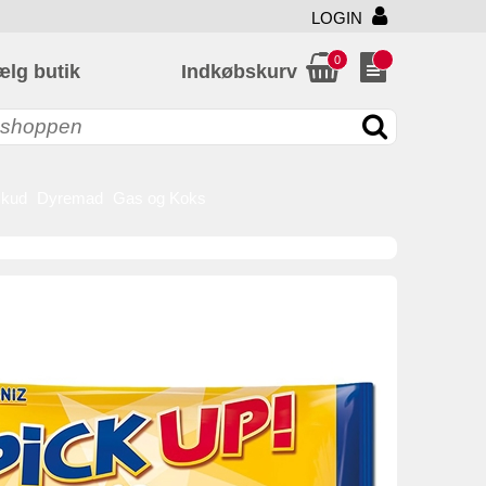
LOGIN
0
ælg butik
Indkøbskurv
skud
Dyremad
Gas og Koks