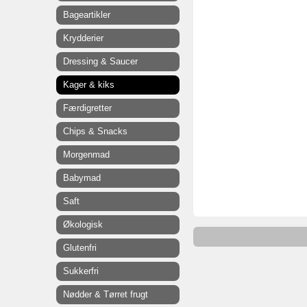
Bageartikler
Krydderier
Dressing & Saucer
Kager & kiks
Færdigretter
Chips & Snacks
Morgenmad
Babymad
Saft
Økologisk
Glutenfri
Sukkerfri
Nødder & Tørret frugt