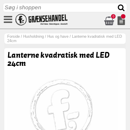
0
Forside
/
Husholdning
/
Hus og have
/
Lanterne kvadratisk med LED
24cm
Lanterne kvadratisk med LED
24cm