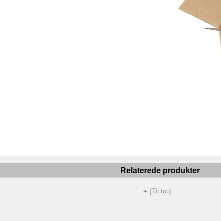
Relaterede produkter
[Til top]