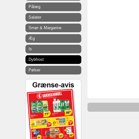
Pålæg
Salater
Smør & Margarine
Æg
Is
Dybfrost
Pølser